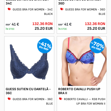
34C
36D
GUESS BRA FOR WOMEN - 34C
GUESS BRA FOR WOMEN - 36D
BLACK
BLUE
132.36 RON
132.36 RON
41 €
41 €
*
*
RRP
RRP
25.20 EUR
25.20 EUR
ÎN STOC
ÎN STOC
-70%
-41%
din RRP
din RRP
GUESS SUTIEN CU DANTELĂ -
ROBERTO CAVALLI PUSH UP
36C
BRA II
GUESS BRA FOR WOMEN - 36C
ROBERTO CAVALLI — R38 PUSH
BLUE
UP BRA FOR WOMAN II