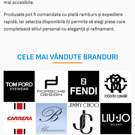
mai accesibile.
Produsele pot fi comandate cu plată ramburs și expediere
rapidă, iar selecția disponibilă îți permite să alegi piese care
completează stilul personal cu eleganță și rafinament.
CELE MAI VÂNDUTE BRANDURI