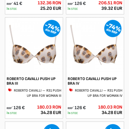
132.36 RON
206.51 RON
41 €
126 €
*
*
RRP
RRP
25.20 EUR
39.32 EUR
ÎN STOC
ÎN STOC
-74%
-74%
din RRP
din RRP
ROBERTO CAVALLI PUSH UP
ROBERTO CAVALLI PUSH UP
BRA III
BRA IV
ROBERTO CAVALLI — R31 PUSH
ROBERTO CAVALLI — R31 PUSH
UP BRA FOR WOMAN III
UP BRA FOR WOMAN IV
180.03 RON
180.03 RON
126 €
126 €
*
*
RRP
RRP
34.28 EUR
34.28 EUR
ÎN STOC
ÎN STOC