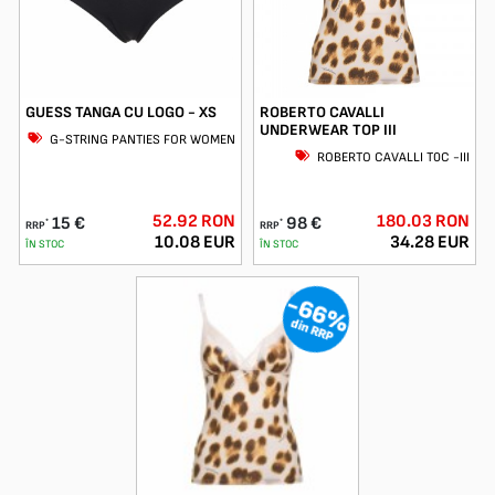
GUESS TANGA CU LOGO - XS
ROBERTO CAVALLI
UNDERWEAR TOP III
G-STRING PANTIES FOR WOMEN
ROBERTO CAVALLI T0C -III
52.92 RON
180.03 RON
15 €
98 €
*
*
RRP
RRP
10.08 EUR
34.28 EUR
ÎN STOC
ÎN STOC
-66%
din RRP