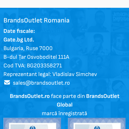
BrandsOutlet Romania
Date fiscale:
Gate.bg Ltd.
Bulgaria, Ruse 7000
B-dul Țar Osvoboditel 111A
Cod TVA: BG203358271
Reprezentant legal: Vladislav Simchev
sales@brandsoutlet.ro
BrandsOutlet.ro
face parte din
BrandsOutlet
Global
marcă înregistrată