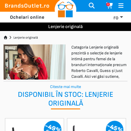
BrandsOutlet.ro
0
ro
Ochelari online
Lenjerie originală
Lenjerie originală
Categoria Lenjerie originală
prezintă o selecție de lenjerie
intimă pentru femei de la
branduri internaționale precum
Roberto Cavalli, Guess și Just
Cavalli. Aici vei găsi sutiene,
bikini, topuri și chiloți, create
Citeste mai multe
pentru femeile care caută
DISPONIBIL ÎN STOC: LENJERIE
confort, stil și o notă de lux în
fiecare zi.
ORIGINALĂ
Pe BrandsOutlet.ro oferim
lenjerie intimă originală de
brand la prețuri outlet, disponibilă în stoc și pregătită pentru expediere
rapidă. Modelele combină materiale de calitate, croieli moderne și stilul
-49%
-45%
distinct al unor branduri designer apreciate.