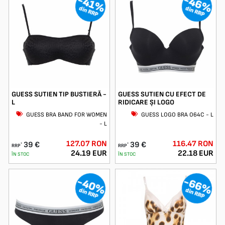
-46%
-41%
din RRP
din RRP
GUESS SUTIEN TIP BUSTIERĂ -
GUESS SUTIEN CU EFECT DE
L
RIDICARE ȘI LOGO
GUESS BRA BAND FOR WOMEN
GUESS LOGO BRA O64C - L
- L
127.07 RON
116.47 RON
39 €
39 €
*
*
RRP
RRP
24.19 EUR
22.18 EUR
ÎN STOC
ÎN STOC
-40%
-66%
din RRP
din RRP