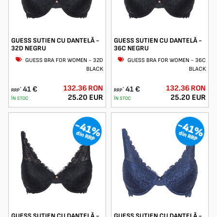
GUESS SUTIEN CU DANTELĂ -
GUESS SUTIEN CU DANTELĂ -
32D NEGRU
36C NEGRU
GUESS BRA FOR WOMEN - 32D
GUESS BRA FOR WOMEN - 36C
BLACK
BLACK
132.36 RON
132.36 RON
41 €
41 €
*
*
RRP
RRP
25.20 EUR
25.20 EUR
ÎN STOC
ÎN STOC
-41%
-41%
din RRP
din RRP
GUESS SUTIEN CU DANTELĂ -
GUESS SUTIEN CU DANTELĂ -