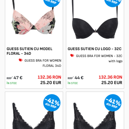
din RRP
din RRP
GUESS SUTIEN CU MODEL
GUESS SUTIEN CU LOGO - 32C
FLORAL - 34D
GUESS BRA FOR WOMEN - 32C
GUESS BRA FOR WOMEN
with logo
FLORAL 34D
132.36 RON
132.36 RON
47 €
44 €
*
*
RRP
RRP
25.20 EUR
25.20 EUR
ÎN STOC
ÎN STOC
-41%
-41%
din RRP
din RRP