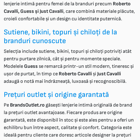
lenjerie intimă pentru femei de la branduri precum
Roberto
Cavalli, Guess și Just Cavalli
, care combină materiale plăcute,
croieli confortabile și un design cu identitate puternică.
Sutiene, bikini, topuri și chiloți de la
branduri cunoscute
Selecția include sutiene, bikini, topuri și chiloți potriviți atât
pentru purtare zilnică, cât și pentru momente speciale.
Modelele
Guess
se remarcă printr-un stil modern, tineresc și
ușor de purtat, în timp ce
Roberto Cavalli
și
Just Cavalli
adaugă o notă mai îndrăzneață, luxoasă și recognoscibilă.
Prețuri outlet și origine garantată
Pe
BrandsOutlet.ro
găsești lenjerie intimă originală de brand
la prețuri outlet avantajoase. Fiecare produs are origine
garantată, este disponibil în stoc și este ales pentru a oferi un
echilibru bun între aspect, calitate și confort. Categoria este
ideală pentru cliente care doresc articole designer la prețuri