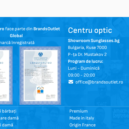
Centru optic
.ro
face parte din
BrandsOutlet
Global
Showroom Sunglasses.bg
arcă înregistrată
Bulgaria, Ruse 7000
P-ța Dr. Mustakov 2
Program de lucru:
Luni - Duminică
09:00 - 20:00
office@brandsoutlet.ro
 bărbați
Premium
oare damă
Made in italy
i damă
Origin France