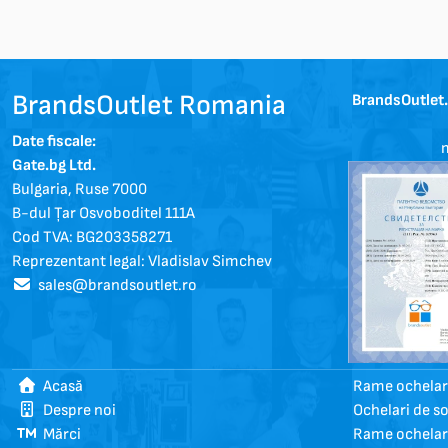
BrandsOutlet Romania
BrandsOutlet
Date fiscale:
m
Gate.bg Ltd.
Bulgaria, Ruse 7000
B-dul Țar Osvoboditel 111A
Cod TVA: BG203358271
Reprezentant legal: Vladislav Simchev
sales@brandsoutlet.ro
Acasă
Rame ochelari
Despre noi
Ochelari de s
Mărci
Rame ochelar