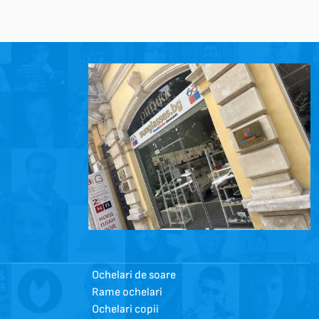
Ochelari de soare
Rame ochelari
Ochelari copii