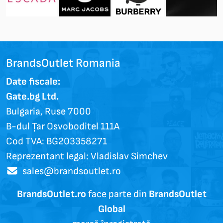
BrandsOutlet Romania
Date fiscale:
Gate.bg Ltd.
Bulgaria, Ruse 7000
B-dul Țar Osvoboditel 111A
Cod TVA: BG203358271
Reprezentant legal: Vladislav Simchev
sales@brandsoutlet.ro
BrandsOutlet.ro
face parte din
BrandsOutlet
Global