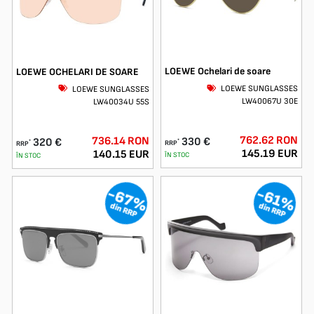
LOEWE Ochelari de soare
LOEWE OCHELARI DE SOARE
LOEWE SUNGLASSES
LOEWE SUNGLASSES
LW40067U 30E
LW40034U 55S
762.62 RON
736.14 RON
330 €
320 €
*
*
RRP
RRP
145.19 EUR
140.15 EUR
ÎN STOC
ÎN STOC
-67%
-61%
din RRP
din RRP