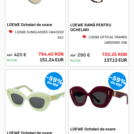
LOEWE Ochelari de soare
LOEWE RAMĂ PENTRU
OCHELARI
LOEWE SUNGLASSES LW40132I
LOEWE OPTICAL FRAMES
24C
LW50091F 056
794.40 RON
720.25 RON
420 €
290 €
*
*
RRP
RRP
151.24 EUR
137.13 EUR
ÎN STOC
ÎN STOC
-59%
-59%
din RRP
din RRP
LOEWE Ochelari de soare
LOEWE Ochelari de soare