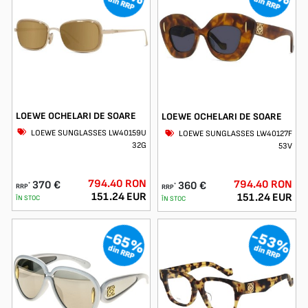
din RRP
din RRP
livrare rapidă și posibilitate de verificare și probă înainte de plată.
LOEWE OCHELARI DE SOARE
LOEWE OCHELARI DE SOARE
LOEWE SUNGLASSES LW40159U
LOEWE SUNGLASSES LW40127F
32G
53V
794.40 RON
794.40 RON
370 €
360 €
*
*
RRP
RRP
151.24 EUR
151.24 EUR
ÎN STOC
ÎN STOC
-65%
-53%
din RRP
din RRP