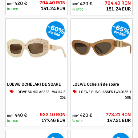
794.40 RON
794.40 RON
420 €
420 €
*
*
RRP
RRP
151.24 EUR
151.24 EUR
ÎN STOC
ÎN STOC
-60%
-65%
din RRP
din RRP
LOEWE OCHELARI DE SOARE
LOEWE Ochelari de soare
LOEWE SUNGLASSES LW4114IS
LOEWE SUNGLASSES LW40156U
25E
50E
932.10 RON
773.21 RON
440 €
420 €
*
*
RRP
RRP
177.46 EUR
147.21 EUR
ÎN STOC
ÎN STOC