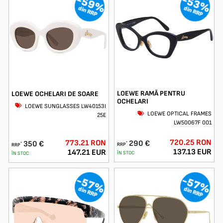
-59%
-53%
din RRP
din RRP
LOEWE RAMĂ PENTRU
LOEWE OCHELARI DE SOARE
OCHELARI
LOEWE SUNGLASSES LW40153I
LOEWE OPTICAL FRAMES
25E
LW50067F 001
720.25 RON
773.21 RON
290 €
350 €
*
*
RRP
RRP
137.13 EUR
147.21 EUR
ÎN STOC
ÎN STOC
-57%
-57%
din RRP
din RRP