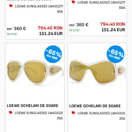
LOEWE SUNGLASSES LW40127I
LOEWE SUNGLASSES LW40127I
66A
95A
794.40 RON
360 €
*
RRP
794.40 RON
360 €
*
151.24 EUR
RRP
ÎN STOC
151.24 EUR
ÎN STOC
-65%
-65%
din RRP
din RRP
LOEWE OCHELARI DE SOARE
LOEWE OCHELARI DE SOARE
LOEWE SUNGLASSES LW40132I
LOEWE SUNGLASSES LW40131I
25G
25G