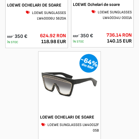
LOEWE Ochelari de soare
LOEWE OCHELARI DE SOARE
LOEWE SUNGLASSES
LOEWE SUNGLASSES
LW40034U 0001A
LW40006U 5620A
736.14 RON
624.92 RON
350 €
350 €
*
RRP
*
RRP
140.15 EUR
118.98 EUR
ÎN STOC
ÎN STOC
-64%
din RRP
LOEWE OCHELARI DE SOARE
LOEWE SUNGLASSES LW40012F
05B