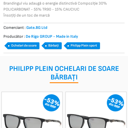
Brandingul viu adaugă o energie distinctivă Compoziție 30%
POLICARBONAT - 55% TR90 - 15% CAUCIUC
Însoțiți de un toc de marcă
Comerciant :
Gate.BG Ltd
Producător :
De Rigo GROUP - Made in Italy
Ochelari de soare
Bărbați
Philipp Plein sport
PHILIPP PLEIN OCHELARI DE SOARE
BĂRBAȚI
-53%
-53%
din RRP
din RRP