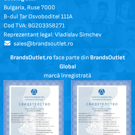
Bulgaria, Ruse 7000
B-dul Țar Osvoboditel 111A
Cod TVA: BG203358271
Reprezentant legal: Vladislav Simchev
sales@brandsoutlet.ro
BrandsOutlet.ro
face parte din
BrandsOutlet
Global
marcă înregistrată