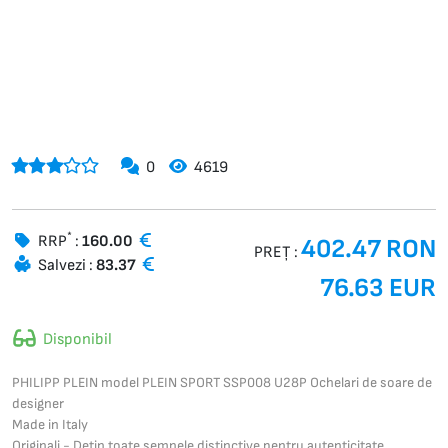
0
4619
*
RRP
:
160.00
402.47 RON
PREȚ :
Salvezi :
83.37
76.63 EUR
Disponibil
PHILIPP PLEIN model PLEIN SPORT SSP008 U28P Ochelari de soare de
designer
Made in Italy
Originali - Dețin toate semnele distinctive pentru autenticitate