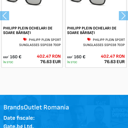
Previous
Ne
PHILIPP PLEIN OCHELARI DE
PHILIPP PLEIN OCHELARI DE
SOARE BĂRBAȚI
SOARE BĂRBAȚI
PHILIPP PLEIN SPORT
PHILIPP PLEIN SPORT
SUNGLASSES SSP038 700P
SUNGLASSES SSP038 703P
402.47 RON
402.47 RON
160 €
160 €
*
*
RRP
RRP
76.63 EUR
76.63 EUR
ÎN STOC
ÎN STOC
BrandsOutlet Romania
Date fiscale:
Gate.bg Ltd.