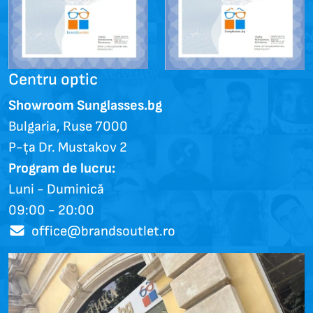
Centru optic
Showroom Sunglasses.bg
Bulgaria, Ruse 7000
P-ța Dr. Mustakov 2
Program de lucru:
Luni - Duminică
09:00 - 20:00
office@brandsoutlet.ro