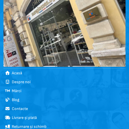
Acasă
Despre noi
Mărci
Blog
Contacte
Livrare și plată
Returnare și schimb