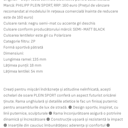
Marcă: PHILIPP PLEIN SPORT, RRP: 160 euro (Prețul de vânzare
recomandat al modelului în rețeaua comercială înainte de reducere
este de 160 euro)
Culoare ramă: negru semi-mat cu accente gri deschis
Culoare conform producătorului mărcii: SEMI-MATT BLACK
Culoarea lentilelor este gri cu Polarizare
Categorie filtru: 2P
Formă sportivă pătrată
Dimensiuni:
Lungimea ramei: 135 mm
Lățimea punții: 18 mm
Lățimea lentilei: 54 mm
Creați pentru mișcări îndrăznețe și atitudine neînfricată, acești
ochelari de soare PLEIN SPORT conferă un aspect futurist oricărei
ținute. Rama unghiulară și detaliile atletice le fac un finisaj puternic
pentru ansamblurile de lux de stradă. ● Design sportiv, inspirat, cu
linii puternice, sculpturale ● Rama înconjurătoare asigură o potrivire
dinamică și încrezătoare ● Construcție ușoară și rezistentă la impact
● Inserțiile din cauciuc îmbunătățesc aderența și confortul ●