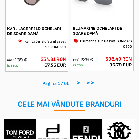
BLUMARINE OCHELARI DE
KARL LAGERFELD OCHELARI
SOARE DAMĂ
DE SOARE DAMĂ
Blumarine sunglasses SBM237S
Karl Lagerfeld Sunglasses
0300
KL6086S 001
508.40 RON
354.81 RON
229 €
139 €
*
*
RRP
RRP
96.79 EUR
67.55 EUR
ÎN STOC
ÎN STOC
>
>>
Pagina 1 / 66
CELE MAI VÂNDUTE BRANDURI