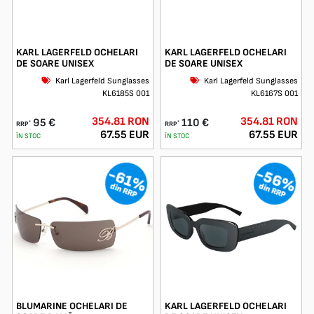
KARL LAGERFELD OCHELARI
KARL LAGERFELD OCHELARI
DE SOARE UNISEX
DE SOARE UNISEX
Karl Lagerfeld Sunglasses
Karl Lagerfeld Sunglasses
KL6185S 001
KL6167S 001
354.81 RON
354.81 RON
95 €
110 €
*
*
RRP
RRP
67.55 EUR
67.55 EUR
ÎN STOC
ÎN STOC
-56%
-61%
din RRP
din RRP
BLUMARINE OCHELARI DE
KARL LAGERFELD OCHELARI