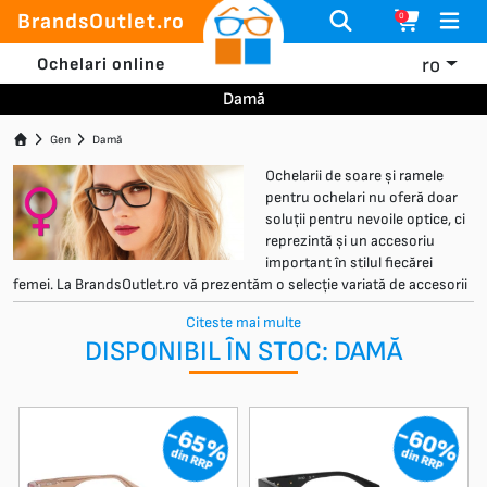
BrandsOutlet.ro
0
ro
Ochelari online
Damă
Gen
Damă
Ochelarii de soare și ramele
pentru ochelari nu oferă doar
soluții pentru nevoile optice, ci
reprezintă și un accesoriu
important în stilul fiecărei
femei. La BrandsOutlet.ro vă prezentăm o selecție variată de accesorii
elegante – ochelari, genți damă, ceasuri și bijuterii de la branduri
Citeste mai multe
internaționale cunoscute, disponibile la prețuri outlet atractive.
DISPONIBIL ÎN STOC: DAMĂ
-65%
-60%
din RRP
din RRP