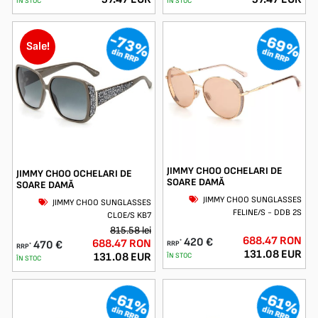
ÎN STOC
ÎN STOC
-69%
-73%
Sale!
din RRP
din RRP
JIMMY CHOO OCHELARI DE
JIMMY CHOO OCHELARI DE
SOARE DAMĂ
SOARE DAMĂ
JIMMY CHOO SUNGLASSES
JIMMY CHOO SUNGLASSES
FELINE/S - DDB 2S
CLOE/S KB7
815.58 lei
688.47 RON
420 €
688.47 RON
*
470 €
RRP
*
RRP
131.08 EUR
131.08 EUR
ÎN STOC
ÎN STOC
-61%
-61%
din RRP
din RRP