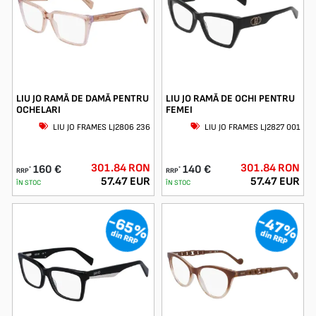
LIU JO RAMĂ DE DAMĂ PENTRU
LIU JO RAMĂ DE OCHI PENTRU
OCHELARI
FEMEI
LIU JO FRAMES LJ2806 236
LIU JO FRAMES LJ2827 001
301.84 RON
301.84 RON
160 €
140 €
*
*
RRP
RRP
57.47 EUR
57.47 EUR
ÎN STOC
ÎN STOC
-65%
-47%
din RRP
din RRP