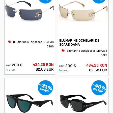
BLUMARINE OCHELARI DE
Blumarine sunglasses SBM238
SOARE DAMĂ
0300
Blumarine sunglasses SBM238
08FЕ
434.25 RON
209 €
434.25 RON
209 €
*
RRP
*
RRP
82.68 EUR
82.68 EUR
ÎN STOC
ÎN STOC
-40%
-31%
din RRP
din RRP