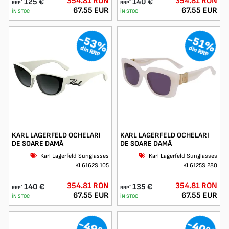
354.81 RON
354.81 RON
125 €
140 €
*
*
RRP
RRP
67.55 EUR
67.55 EUR
ÎN STOC
ÎN STOC
-53%
-51%
din RRP
din RRP
KARL LAGERFELD OCHELARI
KARL LAGERFELD OCHELARI
DE SOARE DAMĂ
DE SOARE DAMĂ
Karl Lagerfeld Sunglasses
Karl Lagerfeld Sunglasses
KL6162S 105
KL6125S 280
354.81 RON
354.81 RON
140 €
135 €
*
*
RRP
RRP
67.55 EUR
67.55 EUR
ÎN STOC
ÎN STOC