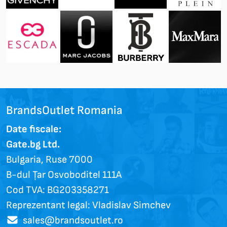
BrandsOutlet Romania
Date fiscale:
Gate.bg Ltd.
Bulgaria, Ruse 7000
B-dul Țar Osvoboditel 111A
Cod TVA: BG203358271
Reprezentant legal: Vladislav Simchev
sales@brandsoutlet.ro