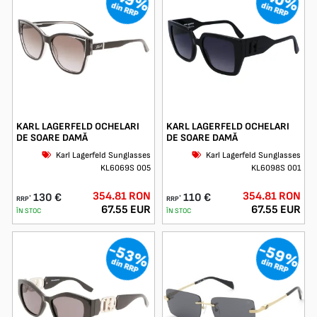
-49%
-40%
din RRP
din RRP
KARL LAGERFELD OCHELARI
KARL LAGERFELD OCHELARI
DE SOARE DAMĂ
DE SOARE DAMĂ
Karl Lagerfeld Sunglasses
Karl Lagerfeld Sunglasses
KL6069S 005
KL6098S 001
354.81 RON
354.81 RON
130 €
110 €
*
*
RRP
RRP
67.55 EUR
67.55 EUR
ÎN STOC
ÎN STOC
-59%
-53%
din RRP
din RRP