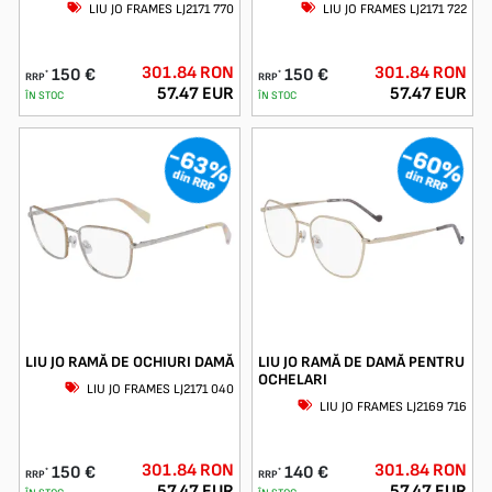
LIU JO FRAMES LJ2171 770
LIU JO FRAMES LJ2171 722
301.84 RON
301.84 RON
150 €
150 €
*
*
RRP
RRP
57.47 EUR
57.47 EUR
ÎN STOC
ÎN STOC
-63%
-60%
din RRP
din RRP
LIU JO RAMĂ DE OCHIURI DAMĂ
LIU JO RAMĂ DE DAMĂ PENTRU
OCHELARI
LIU JO FRAMES LJ2171 040
LIU JO FRAMES LJ2169 716
301.84 RON
301.84 RON
150 €
140 €
*
*
RRP
RRP
57.47 EUR
57.47 EUR