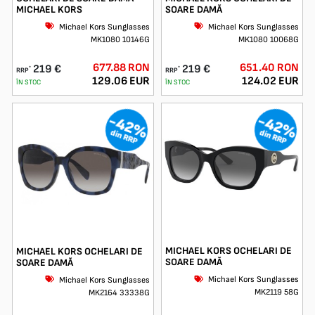
MICHAEL KORS
SOARE DAMĂ
Michael Kors Sunglasses
Michael Kors Sunglasses
MK1080 10146G
MK1080 10068G
677.88 RON
651.40 RON
219 €
219 €
*
*
RRP
RRP
129.06 EUR
124.02 EUR
ÎN STOC
ÎN STOC
-42%
-42%
din RRP
din RRP
MICHAEL KORS OCHELARI DE
MICHAEL KORS OCHELARI DE
SOARE DAMĂ
SOARE DAMĂ
Michael Kors Sunglasses
Michael Kors Sunglasses
MK2119 58G
MK2164 33338G