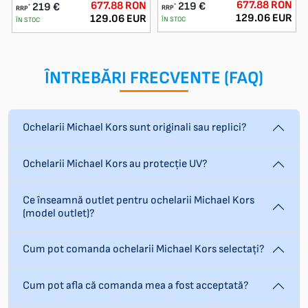
677.88 RON
677.88 RON
219 €
219 €
*
*
RRP
RRP
129.06 EUR
129.06 EUR
ÎN STOC
ÎN STOC
ÎNTREBĂRI FRECVENTE (FAQ)
Ochelarii Michael Kors sunt originali sau replici?
Ochelarii Michael Kors au protecție UV?
Ce înseamnă outlet pentru ochelarii Michael Kors
(model outlet)?
Cum pot comanda ochelarii Michael Kors selectați?
Cum pot afla că comanda mea a fost acceptată?