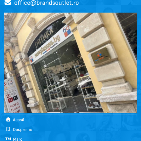
office@brandsoutlet.ro
Acasă
Despre noi
Mărci