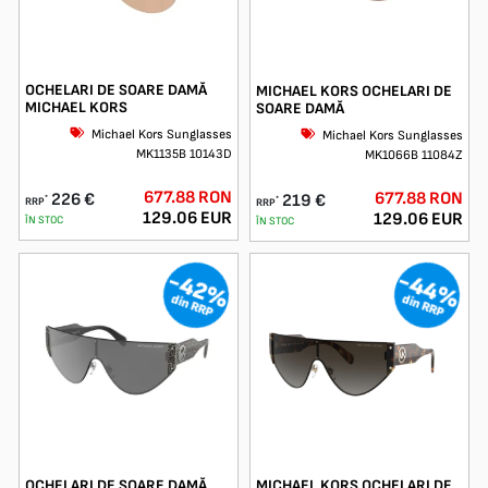
OCHELARI DE SOARE DAMĂ
MICHAEL KORS OCHELARI DE
MICHAEL KORS
SOARE DAMĂ
Michael Kors Sunglasses
Michael Kors Sunglasses
MK1135B 10143D
MK1066B 11084Z
677.88 RON
677.88 RON
226 €
219 €
*
*
RRP
RRP
129.06 EUR
129.06 EUR
ÎN STOC
ÎN STOC
-44%
-42%
din RRP
din RRP
OCHELARI DE SOARE DAMĂ
MICHAEL KORS OCHELARI DE