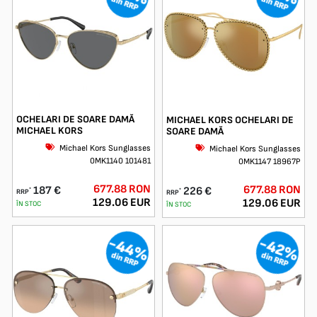
din RRP
din RRP
OCHELARI DE SOARE DAMĂ
MICHAEL KORS OCHELARI DE
MICHAEL KORS
SOARE DAMĂ
Michael Kors Sunglasses
Michael Kors Sunglasses
0MK1140 101481
0MK1147 18967P
677.88 RON
677.88 RON
187 €
226 €
*
*
RRP
RRP
129.06 EUR
129.06 EUR
ÎN STOC
ÎN STOC
-44%
-42%
din RRP
din RRP