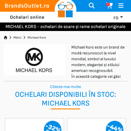
BrandsOutlet.ro
0
ro
Ochelari online
MICHAEL KORS - ochelari de soare și rame ochelari originale
Mărci
Michael Kors
Michael Kors este un brand de
modă recunoscut la nivel
mondial, simbol al luxului
modern, eleganței și stilului
american recognoscibil.
În această categorie vei găsi
ochelari de soare și rame Michael Kors originale, care combină
Citeste mai multe
designul modern, aspectul rafinat, materialele de calitate și confortul
OCHELARI DISPONIBILI ÎN STOC:
la purtare.
Pe BrandsOutlet.ro vei găsi o selecție atent aleasă de ochelari Michael
MICHAEL KORS
Kors originali, cu origine garantată, disponibili în stoc, la prețuri outlet
și cu posibilitate de verificare și probă înainte de plată.
-44%
-32%