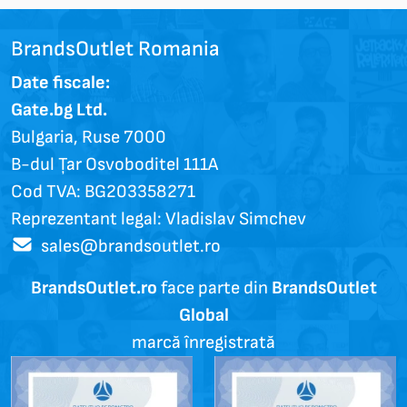
BrandsOutlet Romania
Date fiscale:
Gate.bg Ltd.
Bulgaria, Ruse 7000
B-dul Țar Osvoboditel 111A
Cod TVA: BG203358271
Reprezentant legal: Vladislav Simchev
sales@brandsoutlet.ro
BrandsOutlet.ro
face parte din
BrandsOutlet
Global
marcă înregistrată