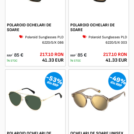
POLAROID OCHELARI DE
POLAROID OCHELARI DE
SOARE
SOARE
Polaroid Sunglasses PLD
Polaroid Sunglasses PLD
6220/S/X 086
6220/S/X 003
217.10 RON
217.10 RON
85 €
85 €
*
*
RRP
RRP
41.33 EUR
41.33 EUR
ÎN STOC
ÎN STOC
-49%
-53%
din RRP
din RRP
POLAROID OCHELARI DE
OCHELARI DE SOARE UNISEX