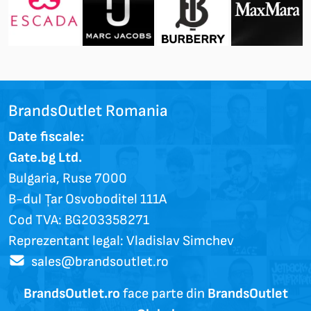
BrandsOutlet Romania
Date fiscale:
Gate.bg Ltd.
Bulgaria, Ruse 7000
B-dul Țar Osvoboditel 111A
Cod TVA: BG203358271
Reprezentant legal: Vladislav Simchev
sales@brandsoutlet.ro
BrandsOutlet.ro
face parte din
BrandsOutlet