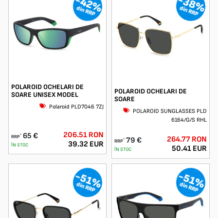
-38%
-42%
din RRP
din RRP
POLAROID OCHELARI DE
POLAROID OCHELARI DE
SOARE UNISEX MODEL
SOARE
Polaroid PLD7046 7ZJ
POLAROID SUNGLASSES PLD
6164/G/S RHL
206.51 RON
65 €
*
RRP
264.77 RON
79 €
*
RRP
39.32 EUR
ÎN STOC
50.41 EUR
ÎN STOC
-51%
-51%
din RRP
din RRP