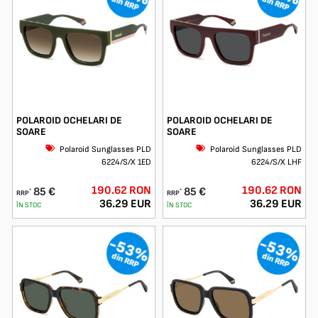
din RRP
din RRP
probă înainte de plată.
POLAROID OCHELARI DE
POLAROID OCHELARI DE
SOARE
SOARE
Polaroid Sunglasses PLD
Polaroid Sunglasses PLD
6224/S/X 1ED
6224/S/X LHF
190.62 RON
190.62 RON
85 €
85 €
*
*
RRP
RRP
36.29 EUR
36.29 EUR
ÎN STOC
ÎN STOC
-53%
-53%
din RRP
din RRP