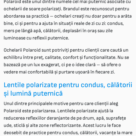
Polaroid este unul dintre numele cel mai puternic asociate cu
ochelarii de soare polarizați. Brandul este recunoscut pentru
abordarea sa practică – ochelari creați nu doar pentru a arăta
bine, ci și pentru a ajuta în situații reale de zi cu zi: condus,
mers pe lângă apă, călătorii, deplasări în oraș sau zile
luminoase cu reflexii puternice.
Ochelarii Polaroid sunt potriviți pentru clienții care caută un
echilibru între preț, calitate, confort și funcționalitate. Nu se
bazează pe un lux exagerat, ci pe o idee clară – să ofere o
vedere mai confortabilă și purtare ușoară în fiecare zi.
Lentile polarizate pentru condus, călătorii
și lumină puternică
Unul dintre principalele motive pentru care clienții aleg
Polaroid este polarizarea. Lentilele polarizate ajută la
reducerea reflexiilor deranjante de pe drum, apă, suprafețe
ude, sticlă și alte zone reflectorizante. Acest lucru le face
deosebit de practice pentru condus, călătorii, vacanțe la mare