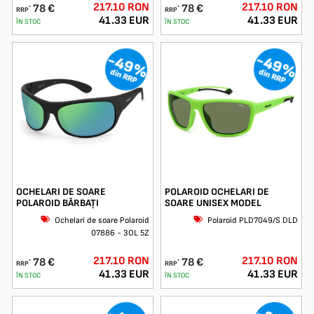
217.10 RON
217.10 RON
78 €
78 €
*
*
RRP
RRP
41.33 EUR
41.33 EUR
ÎN STOC
ÎN STOC
-49%
-49%
din RRP
din RRP
OCHELARI DE SOARE
POLAROID OCHELARI DE
POLAROID BĂRBAȚI
SOARE UNISEX MODEL
Ochelari de soare Polaroid
Polaroid PLD7049/S DLD
07886 - 3OL 5Z
217.10 RON
217.10 RON
78 €
78 €
*
*
RRP
RRP
41.33 EUR
41.33 EUR
ÎN STOC
ÎN STOC