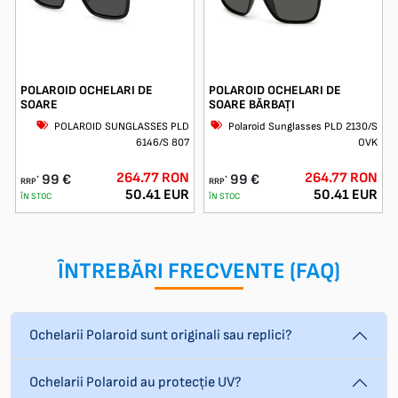
POLAROID OCHELARI DE
POLAROID OCHELARI DE
SOARE
SOARE BĂRBAȚI
POLAROID SUNGLASSES PLD
Polaroid Sunglasses PLD 2130/S
6146/S 807
OVK
264.77 RON
264.77 RON
99 €
99 €
*
*
RRP
RRP
50.41 EUR
50.41 EUR
ÎN STOC
ÎN STOC
ÎNTREBĂRI FRECVENTE (FAQ)
Ochelarii Polaroid sunt originali sau replici?
Ochelarii Polaroid au protecție UV?