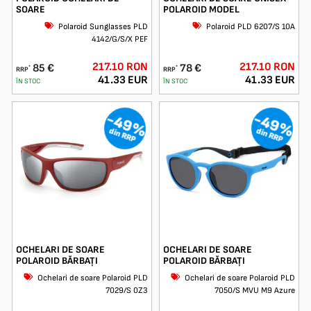
SOARE
POLAROID MODEL
Polaroid Sunglasses PLD
Polaroid PLD 6207/S 10A
4142/G/S/X PEF
217.10 RON
217.10 RON
85 €
78 €
*
*
RRP
RRP
41.33 EUR
41.33 EUR
ÎN STOC
ÎN STOC
-49%
-49%
din RRP
din RRP
OCHELARI DE SOARE
OCHELARI DE SOARE
POLAROID BĂRBAȚI
POLAROID BĂRBAȚI
Ochelari de soare Polaroid PLD
Ochelari de soare Polaroid PLD
7029/S 0Z3
7050/S MVU M9 Azure