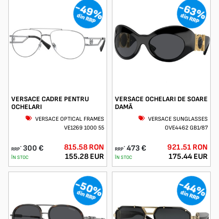
-49%
-63%
din RRP
din RRP
VERSACE CADRE PENTRU
VERSACE OCHELARI DE SOARE
OCHELARI
DAMĂ
VERSACE OPTICAL FRAMES
VERSACE SUNGLASSES
VE1269 1000 55
OVE4462 GB1/87
815.58 RON
921.51 RON
300 €
473 €
*
*
RRP
RRP
155.28 EUR
175.44 EUR
ÎN STOC
ÎN STOC
-50%
-44%
din RRP
din RRP