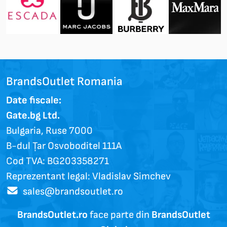
BrandsOutlet Romania
Date fiscale:
Gate.bg Ltd.
Bulgaria, Ruse 7000
B-dul Țar Osvoboditel 111A
Cod TVA: BG203358271
Reprezentant legal: Vladislav Simchev
sales@brandsoutlet.ro
BrandsOutlet.ro
face parte din
BrandsOutlet