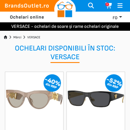
BrandsOutlet.ro
0
ro
Ochelari online
VERSACE - ochelari de soare și rame ochelari originale
Mărci
VERSACE
OCHELARI DISPONIBILI ÎN STOC:
VERSACE
-40%
-52%
din RRP
din RRP