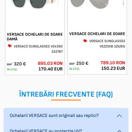
VERSACE OCHELARI DE SOARE
VERSACE OCHELARI DE SOARE
DAMĂ
VERSACE SUNGLASSES
VERSACE SUNGLASSES VE4383
VE2230B 12526G
532787
789.10 RON
895.03 RON
250 €
320 €
*
*
RRP
RRP
150.23 EUR
170.40 EUR
ÎN STOC
ÎN STOC
ÎNTREBĂRI FRECVENTE (FAQ)
Ochelarii VERSACE sunt originali sau replici?
Ochelarii VERSACE au protecție UV?