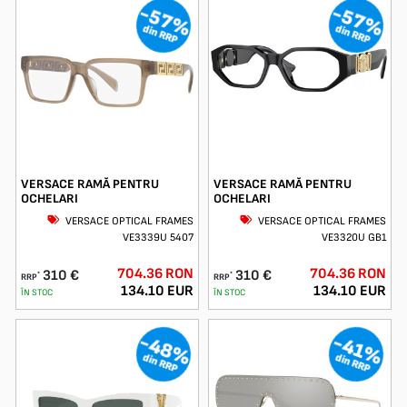
-57%
-57%
din RRP
din RRP
VERSACE RAMĂ PENTRU
VERSACE RAMĂ PENTRU
OCHELARI
OCHELARI
VERSACE OPTICAL FRAMES
VERSACE OPTICAL FRAMES
VE3339U 5407
VE3320U GB1
704.36 RON
704.36 RON
310 €
310 €
*
*
RRP
RRP
134.10 EUR
134.10 EUR
ÎN STOC
ÎN STOC
-48%
-41%
din RRP
din RRP