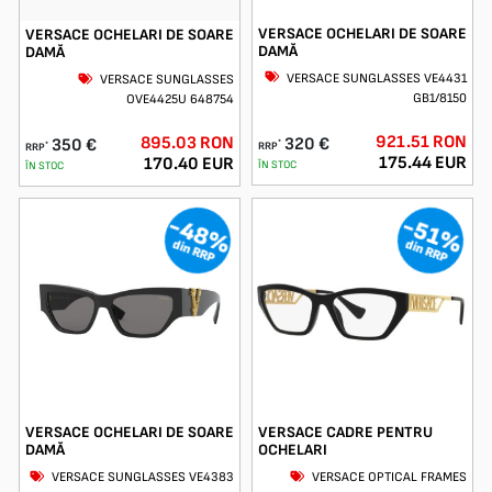
VERSACE OCHELARI DE SOARE
VERSACE OCHELARI DE SOARE
DAMĂ
DAMĂ
VERSACE SUNGLASSES VE4431
VERSACE SUNGLASSES
GB1/8150
OVE4425U 648754
921.51 RON
895.03 RON
320 €
350 €
*
RRP
*
RRP
175.44 EUR
170.40 EUR
ÎN STOC
ÎN STOC
-48%
-51%
din RRP
din RRP
VERSACE OCHELARI DE SOARE
VERSACE CADRE PENTRU
DAMĂ
OCHELARI
VERSACE SUNGLASSES VE4383
VERSACE OPTICAL FRAMES