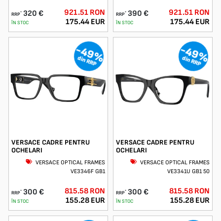
921.51 RON
921.51 RON
320 €
390 €
*
*
RRP
RRP
175.44 EUR
175.44 EUR
ÎN STOC
ÎN STOC
-49%
-49%
din RRP
din RRP
VERSACE CADRE PENTRU
VERSACE CADRE PENTRU
OCHELARI
OCHELARI
VERSACE OPTICAL FRAMES
VERSACE OPTICAL FRAMES
VE3346F GB1
VE3341U GB1 50
815.58 RON
815.58 RON
300 €
300 €
*
*
RRP
RRP
155.28 EUR
155.28 EUR
ÎN STOC
ÎN STOC