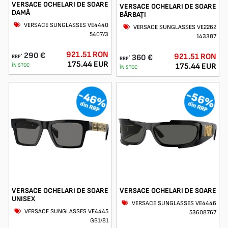
VERSACE OCHELARI DE SOARE
VERSACE OCHELARI DE SOARE
DAMĂ
BĂRBAȚI
VERSACE SUNGLASSES VE4440
VERSACE SUNGLASSES VE2262
5407/3
143387
921.51 RON
290 €
921.51 RON
*
360 €
RRP
*
RRP
175.44 EUR
175.44 EUR
ÎN STOC
ÎN STOC
-46%
-56%
din RRP
din RRP
VERSACE OCHELARI DE SOARE
VERSACE OCHELARI DE SOARE
UNISEX
VERSACE SUNGLASSES VE4446
VERSACE SUNGLASSES VE4445
53608767
GB1/81