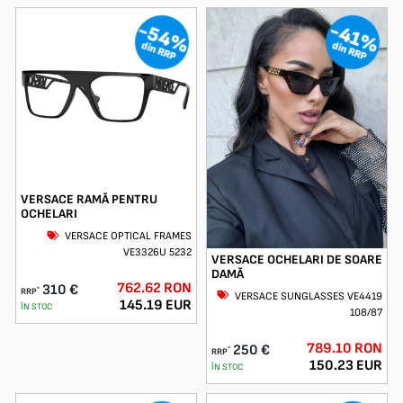
-54%
-41%
din RRP
din RRP
VERSACE RAMĂ PENTRU
OCHELARI
VERSACE OPTICAL FRAMES
VE3326U 5232
VERSACE OCHELARI DE SOARE
DAMĂ
762.62 RON
310 €
*
RRP
VERSACE SUNGLASSES VE4419
145.19 EUR
ÎN STOC
108/87
789.10 RON
250 €
*
RRP
150.23 EUR
ÎN STOC