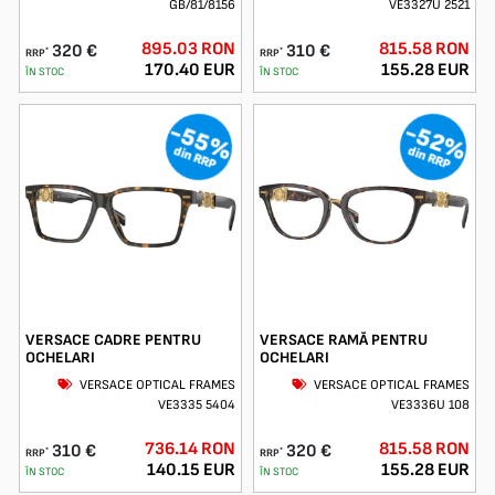
GB/81/8156
VE3327U 2521
895.03 RON
815.58 RON
320 €
310 €
*
*
RRP
RRP
170.40 EUR
155.28 EUR
ÎN STOC
ÎN STOC
-55%
-52%
din RRP
din RRP
VERSACE CADRE PENTRU
VERSACE RAMĂ PENTRU
OCHELARI
OCHELARI
VERSACE OPTICAL FRAMES
VERSACE OPTICAL FRAMES
VE3335 5404
VE3336U 108
736.14 RON
815.58 RON
310 €
320 €
*
*
RRP
RRP
140.15 EUR
155.28 EUR
ÎN STOC
ÎN STOC