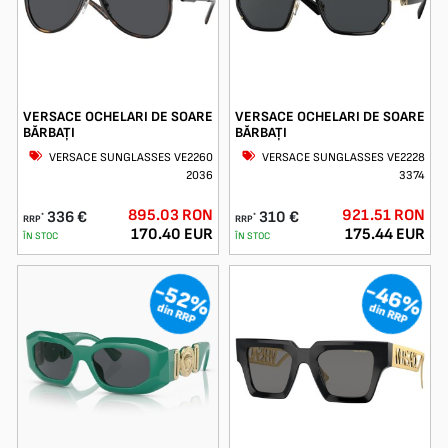
VERSACE OCHELARI DE SOARE
VERSACE OCHELARI DE SOARE
BĂRBAȚI
BĂRBAȚI
VERSACE SUNGLASSES VE2260
VERSACE SUNGLASSES VE2228
2036
3374
895.03 RON
921.51 RON
336 €
310 €
*
*
RRP
RRP
170.40 EUR
175.44 EUR
ÎN STOC
ÎN STOC
-46%
-52%
din RRP
din RRP