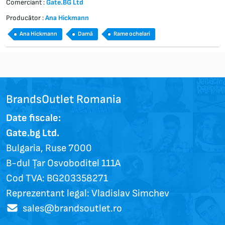
Comerciant :
Gate.BG Ltd
Producător :
Ana Hickmann
Ana Hickmann
Damă
Rame ochelari
BrandsOutlet Romania
Date fiscale:
Gate.bg Ltd.
Bulgaria, Ruse 7000
B-dul Țar Osvoboditel 111A
Cod TVA: BG203358271
Reprezentant legal: Vladislav Simchev
sales@brandsoutlet.ro