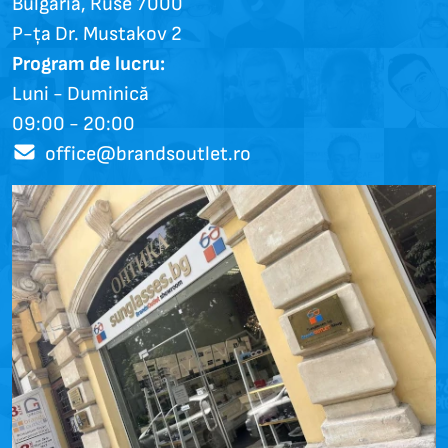
Bulgaria, Ruse 7000
P-ța Dr. Mustakov 2
Program de lucru:
Luni - Duminică
09:00 - 20:00
office@brandsoutlet.ro