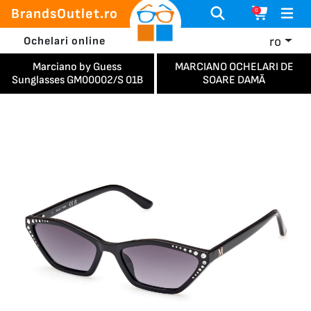
BrandsOutlet.ro
0
ro
Ochelari online
Marciano by Guess
MARCIANO OCHELARI DE
Sunglasses GM00002/S 01B
SOARE DAMĂ