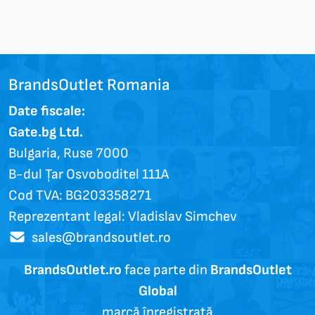
BrandsOutlet Romania
Date fiscale:
Gate.bg Ltd.
Bulgaria, Ruse 7000
B-dul Țar Osvoboditel 111A
Cod TVA: BG203358271
Reprezentant legal: Vladislav Simchev
sales@brandsoutlet.ro
BrandsOutlet.ro
face parte din
BrandsOutlet
Global
marcă înregistrată