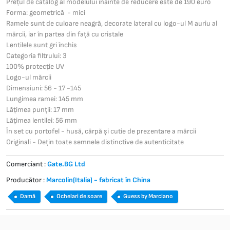
Prețul de catalog al modelului înainte de reducere este de 190 euro
Forma: geometrică - mici
Ramele sunt de culoare neagră, decorate lateral cu logo-ul M auriu al
mărcii, iar în partea din față cu cristale
Lentilele sunt gri închis
Categoria filtrului: 3
100% protecție UV
Logo-ul mărcii
Dimensiuni: 56 - 17 -145
Lungimea ramei: 145 mm
Lățimea punții: 17 mm
Lățimea lentilei: 56 mm
În set cu portofel - husă, cârpă și cutie de prezentare a mărcii
Originali - Dețin toate semnele distinctive de autenticitate
Comerciant :
Gate.BG Ltd
Producător :
Marcolin(Italia) - fabricat în China
Damă
Ochelari de soare
Guess by Marciano