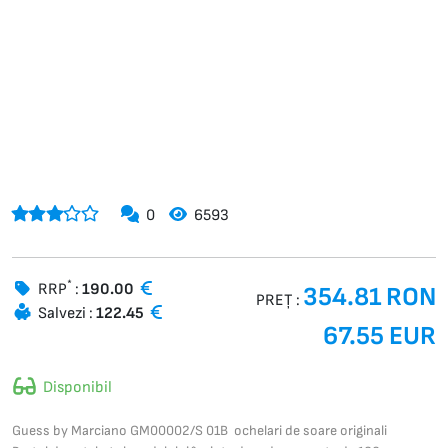
0
6593
*
RRP
:
190.00
354.81 RON
PREȚ :
Salvezi :
122.45
67.55 EUR
Disponibil
Guess by Marciano GM00002/S 01B ochelari de soare originali