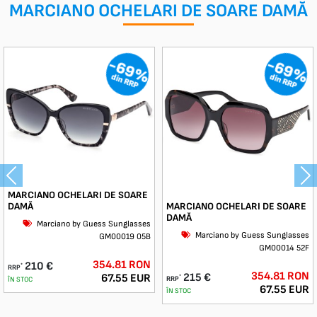
MARCIANO OCHELARI DE SOARE DAMĂ
-69%
-69%
din RRP
din RRP
Previous
Ne
MARCIANO OCHELARI DE SOARE
MARCIANO OCHELARI DE SOARE
DAMĂ
DAMĂ
Marciano by Guess Sunglasses
Marciano by Guess Sunglasses
GM00019 05B
GM00014 52F
354.81 RON
210 €
*
RRP
354.81 RON
215 €
67.55 EUR
*
RRP
ÎN STOC
67.55 EUR
ÎN STOC