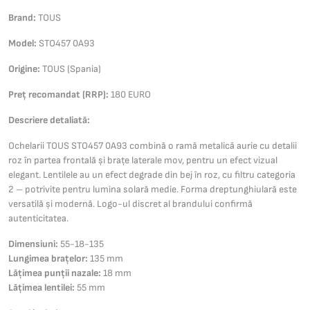
Brand:
TOUS
Model:
STO457 0A93
Origine:
TOUS (Spania)
Preț recomandat (RRP):
180 EURO
Descriere detaliată:
Ochelarii TOUS STO457 0A93 combină o ramă metalică aurie cu detalii
roz în partea frontală și brațe laterale mov, pentru un efect vizual
elegant. Lentilele au un efect degrade din bej în roz, cu filtru categoria
2 – potrivite pentru lumina solară medie. Forma dreptunghiulară este
versatilă și modernă. Logo-ul discret al brandului confirmă
autenticitatea.
Dimensiuni:
55-18-135
Lungimea brațelor:
135 mm
Lățimea punții nazale:
18 mm
Lățimea lentilei:
55 mm