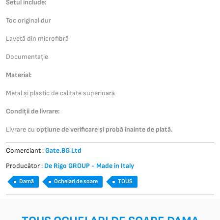
Setul include:
Toc original dur
Lavetă din microfibră
Documentație
Material:
Metal și plastic de calitate superioară
Condiții de livrare:
Livrare cu
opțiune de verificare și probă înainte de plată.
Comerciant :
Gate.BG Ltd
Producător :
De Rigo GROUP - Made in Italy
Damă
Ochelari de soare
TOUS