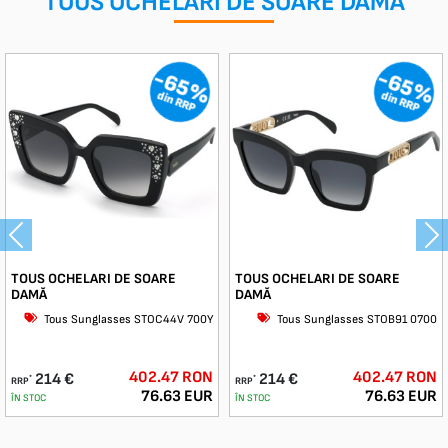
TOUS OCHELARI DE SOARE DAMA
-65%
-65%
din RRP
din RRP
Previous
Ne
TOUS OCHELARI DE SOARE
TOUS OCHELARI DE SOARE
DAMĂ
DAMĂ
Tous Sunglasses STOC44V 700Y
Tous Sunglasses STOB91 0700
402.47 RON
402.47 RON
214 €
214 €
*
*
RRP
RRP
76.63 EUR
76.63 EUR
ÎN STOC
ÎN STOC