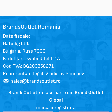
BrandsOutlet Romania
Date fiscale:
Gate.bg Ltd.
Bulgaria, Ruse 7000
B-dul Țar Osvoboditel 111A
Cod TVA: BG203358271
Reprezentant legal: Vladislav Simchev
sales@brandsoutlet.ro
BrandsOutlet.ro
face parte din
BrandsOutlet
Global
marcă înregistrată