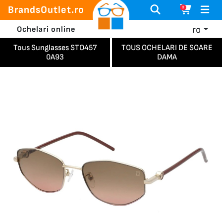
BrandsOutlet.ro
0
ro
Ochelari online
Tous Sunglasses STO457
TOUS OCHELARI DE SOARE
0A93
DAMA