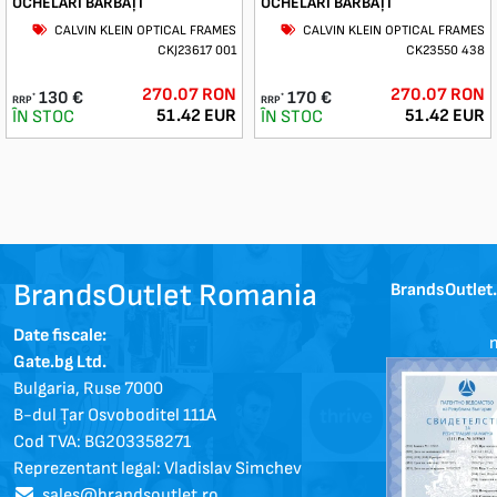
OCHELARI BĂRBAȚI
OCHELARI BĂRBAȚI
CALVIN KLEIN OPTICAL FRAMES
CALVIN KLEIN OPTICAL FRAMES
CKJ23617 001
CK23550 438
270.07 RON
270.07 RON
130 €
170 €
*
*
RRP
RRP
51.42 EUR
51.42 EUR
ÎN STOC
ÎN STOC
BrandsOutlet Romania
BrandsOutlet
Date fiscale:
m
Gate.bg Ltd.
Bulgaria, Ruse 7000
B-dul Țar Osvoboditel 111A
Cod TVA: BG203358271
Reprezentant legal: Vladislav Simchev
sales@brandsoutlet.ro