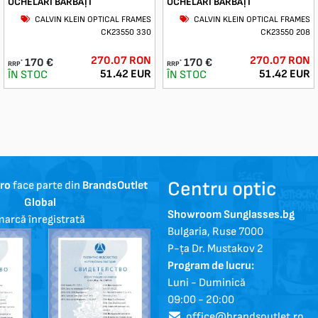
OCHELARI BĂRBAȚI
OCHELARI BĂRBAȚI
CALVIN KLEIN OPTICAL FRAMES
CALVIN KLEIN OPTICAL FRAMES
CK23550 330
CK23550 208
270.07 RON
270.07 RON
170 €
170 €
*
*
RRP
RRP
51.42 EUR
51.42 EUR
ÎN STOC
ÎN STOC
Centru optic
.ro
face parte din
BrandsOutlet
Global
Showroom Sunglasses.bg
arcă înregistrată
Bulgaria, Ruse 7000
P-ța Dr. Mustakov 2
Program de lucru:
Luni - Duminică
09:00 - 20:00
office@brandsoutlet.ro