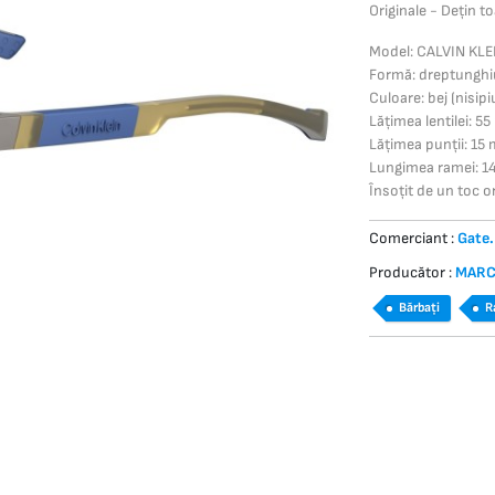
Originale - Dețin t
Model: CALVIN KL
Formă: dreptunghi
Culoare: bej (nisip
Lățimea lentilei: 5
Lățimea punții: 15
Lungimea ramei: 
Însoțit de un toc or
Comerciant :
Gate.
Producător :
MAR
Bărbați
R