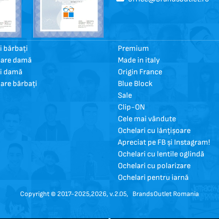
 bărbați
Premium
oare damă
Made in italy
i damă
Origin France
oare bărbați
Blue Block
Sale
Clip-ON
Cele mai vândute
Ochelari cu lănțișoare
Apreciat pe FB și Instagram!
Ochelari cu lentile oglindă
Ochelari cu polarizare
Ochelari pentru iarnă
Copyright © 2017-2025,2026, v.2.05,
BrandsOutlet Romania