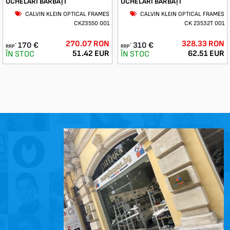
OCHELARI BĂRBAȚI
OCHELARI BĂRBAȚI
CALVIN KLEIN OPTICAL FRAMES
CALVIN KLEIN OPTICAL FRAMES
CK23550 001
CK 23532T 001
270.07 RON
328.33 RON
170 €
310 €
*
*
RRP
RRP
51.42 EUR
62.51 EUR
ÎN STOC
ÎN STOC