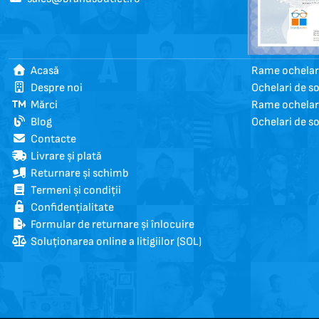
Acasă
Rame ochelari
Despre noi
Ochelari de s
Mărci
Rame ochelar
Blog
Ochelari de s
Contacte
Livrare și plată
Returnare și schimb
Termeni și condiții
Confidențialitate
Formular de returnare și înlocuire
Soluționarea online a litigiilor (SOL)