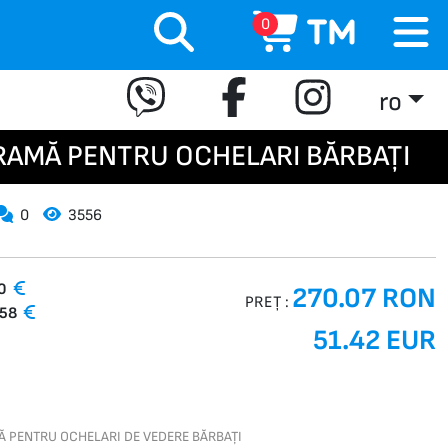
0
ro
 RAMĂ PENTRU OCHELARI BĂRBAȚI
0
3556
00
270.07 RON
PREȚ :
.58
51.42 EUR
Ă PENTRU OCHELARI DE VEDERE BĂRBAȚI