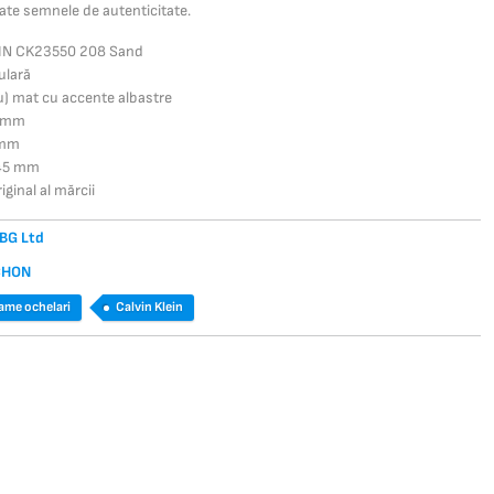
oate semnele de autenticitate.
EIN CK23550 208 Sand
ulară
iu) mat cu accente albastre
5 mm
 mm
145 mm
iginal al mărcii
BG Ltd
CHON
ame ochelari
Calvin Klein