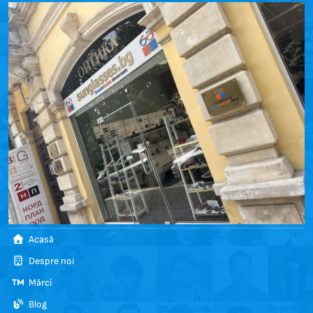
Acasă
Despre noi
Mărci
Blog