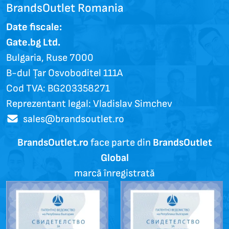
BrandsOutlet Romania
Date fiscale:
Gate.bg Ltd.
Bulgaria, Ruse 7000
B-dul Țar Osvoboditel 111A
Cod TVA: BG203358271
Reprezentant legal: Vladislav Simchev
sales@brandsoutlet.ro
BrandsOutlet.ro
face parte din
BrandsOutlet
Global
marcă înregistrată