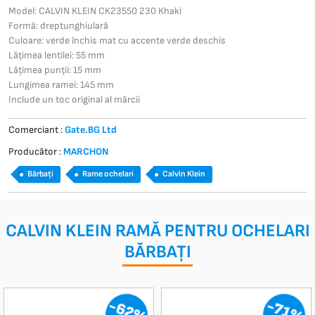
Model: CALVIN KLEIN CK23550 230 Khaki
Formă: dreptunghiulară
Culoare: verde închis mat cu accente verde deschis
Lățimea lentilei: 55 mm
Lățimea punții: 15 mm
Lungimea ramei: 145 mm
Include un toc original al mărcii
Comerciant :
Gate.BG Ltd
Producător :
MARCHON
Bărbați
Rame ochelari
Calvin Klein
CALVIN KLEIN RAMĂ PENTRU OCHELARI
BĂRBAȚI
-62%
-71%