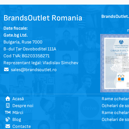
BrandsOutlet Romania
BrandsOutlet
Date fiscale:
m
Gate.bg Ltd.
Bulgaria, Ruse 7000
B-dul Țar Osvoboditel 111A
Cod TVA: BG203358271
Reprezentant legal: Vladislav Simchev
sales@brandsoutlet.ro
Acasă
Rame ochelari
Despre noi
Ochelari de s
Mărci
Rame ochelar
Blog
Ochelari de s
Contacte