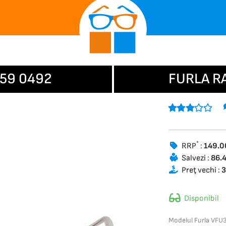
359 0492
FURLA R
*
RRP
:
149.
Salvezi :
86.
Preţ vechi :
3
Disponibil
Modelul Furla VFU3