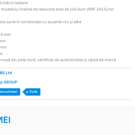
 mărcii italiene
l modelului înainte de reducere este de 149 euro (RRP. 149 Euro)
te aurie în combinație cu accente roz și albe
135 mm
 mm
1 mm
ia
arcasă din piele dură, certificat de autenticitate și cârpă de marcă
BG Ltd
go GROUP
me ochelari
Furla
MEI