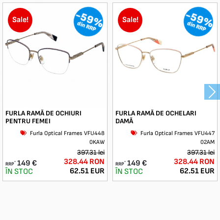
-59%
-59%
Sale!
Sale!
din RRP
din RRP
Ne
FURLA RAMĂ DE OCHIURI
FURLA RAMĂ DE OCHELARI
PENTRU FEMEI
DAMĂ
Furla Optical Frames VFU448
Furla Optical Frames VFU447
0KAW
02AM
397.31 lei
397.31 lei
328.44 RON
328.44 RON
149 €
149 €
*
*
RRP
RRP
62.51 EUR
62.51 EUR
ÎN STOC
ÎN STOC