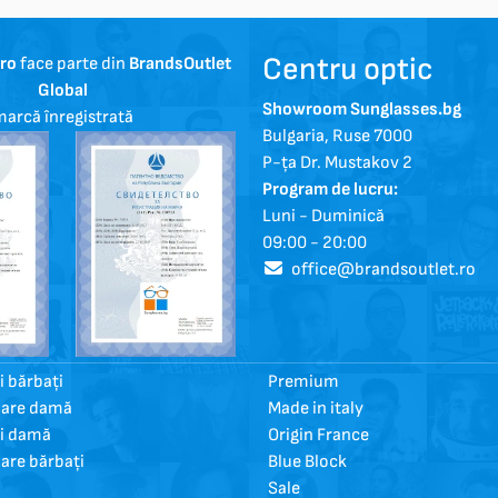
Centru optic
.ro
face parte din
BrandsOutlet
Global
Showroom Sunglasses.bg
arcă înregistrată
Bulgaria, Ruse 7000
P-ța Dr. Mustakov 2
Program de lucru:
Luni - Duminică
09:00 - 20:00
office@brandsoutlet.ro
 bărbați
Premium
oare damă
Made in italy
i damă
Origin France
oare bărbați
Blue Block
Sale