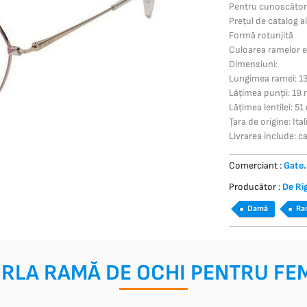
Pentru cunoscătorii
Prețul de catalog a
Formă rotunjită
Culoarea ramelor es
Dimensiuni:
Lungimea ramei: 
Lățimea punții: 19
Lățimea lentilei: 5
Țara de origine: Ital
Livrarea include: c
Comerciant :
Gate.
Producător :
De Ri
Damă
Ra
RLA RAMĂ DE OCHI PENTRU FE