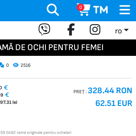
0
ro
AMĂ DE OCHI PENTRU FEMEI
0
2516
00
328.44 RON
PREȚ :
49
62.51 EUR
97.31 lei
59 0492 rame originale pentru ochelari