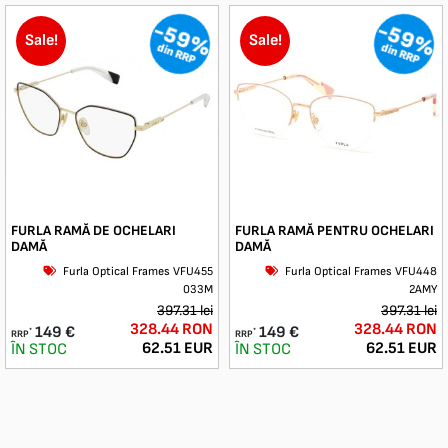
-59%
-59%
Sale!
Sale!
din RRP
din RRP
FURLA RAMĂ DE OCHELARI
FURLA RAMĂ PENTRU OCHELARI
DAMĂ
DAMĂ
Furla Optical Frames VFU455
Furla Optical Frames VFU448
033M
2AMY
397.31 lei
397.31 lei
328.44 RON
328.44 RON
149 €
149 €
*
*
RRP
RRP
62.51 EUR
62.51 EUR
ÎN STOC
ÎN STOC