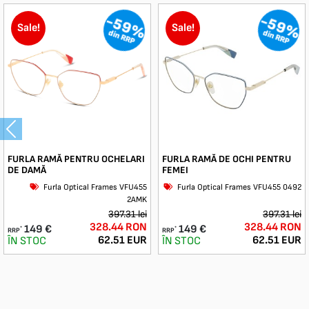
-59%
-59%
Sale!
Sale!
din RRP
din RRP
Previous
FURLA RAMĂ PENTRU OCHELARI
FURLA RAMĂ DE OCHI PENTRU
DE DAMĂ
FEMEI
Furla Optical Frames VFU455
Furla Optical Frames VFU455 0492
2AMK
397.31 lei
397.31 lei
328.44 RON
328.44 RON
149 €
149 €
*
*
RRP
RRP
62.51 EUR
62.51 EUR
ÎN STOC
ÎN STOC