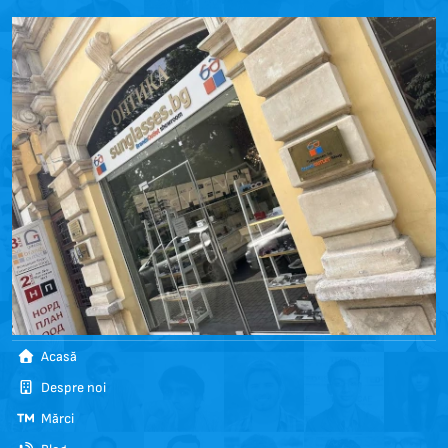
Acasă
Despre noi
Mărci