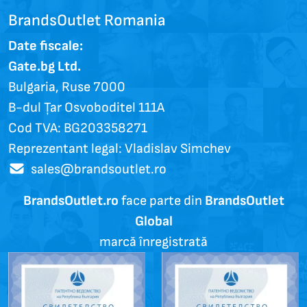
BrandsOutlet Romania
Date fiscale:
Gate.bg Ltd.
Bulgaria, Ruse 7000
B-dul Țar Osvoboditel 111A
Cod TVA: BG203358271
Reprezentant legal: Vladislav Simchev
sales@brandsoutlet.ro
BrandsOutlet.ro
face parte din
BrandsOutlet
Global
marcă înregistrată