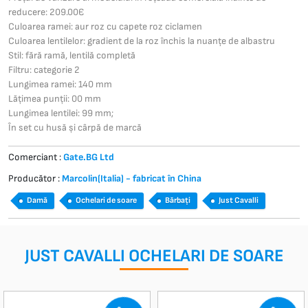
reducere: 209.00Є
Culoarea ramei: aur roz cu capete roz ciclamen
Culoarea lentilelor: gradient de la roz închis la nuanțe de albastru
Stil: fără ramă, lentilă completă
Filtru: categorie 2
Lungimea ramei: 140 mm
Lățimea punții: 00 mm
Lungimea lentilei: 99 mm;
În set cu husă și cârpă de marcă
Comerciant :
Gate.BG Ltd
Producător :
Marcolin(Italia) - fabricat în China
Damă
Ochelari de soare
Bărbați
Just Cavalli
JUST CAVALLI OCHELARI DE SOARE