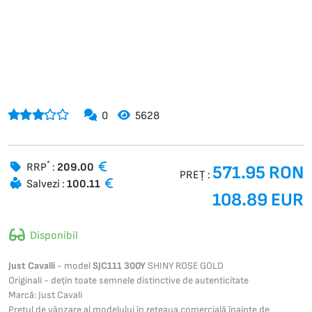
0
5628
*
RRP
:
209.00
571.95 RON
PREȚ :
Salvezi :
100.11
108.89 EUR
Disponibil
Just Cavalli
- model
SJC111 300Y
SHINY ROSE GOLD
Originali - dețin toate semnele distinctive de autenticitate
Marcă: Just Cavali
Prețul de vânzare al modelului în rețeaua comercială înainte de