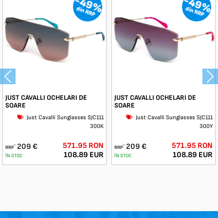
-49%
-49%
din RRP
din RRP
Previous
Ne
JUST CAVALLI OCHELARI DE
JUST CAVALLI OCHELARI DE
SOARE
SOARE
Just Cavalli Sunglasses SJC111
Just Cavalli Sunglasses SJC111
300К
300Y
571.95 RON
571.95 RON
209 €
209 €
*
*
RRP
RRP
108.89 EUR
108.89 EUR
ÎN STOC
ÎN STOC