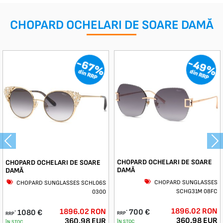
CHOPARD OCHELARI DE SOARE DAMĂ
-49%
-67%
din RRP
din RRP
Previous
Ne
CHOPARD OCHELARI DE SOARE
CHOPARD OCHELARI DE SOARE
DAMĂ
DAMĂ
CHOPARD SUNGLASSES
CHOPARD SUNGLASSES SCHL06S
SCHG31M 08FC
0300
1896.02 RON
1896.02 RON
700 €
1080 €
*
*
RRP
RRP
360.98 EUR
360.98 EUR
ÎN STOC
ÎN STOC