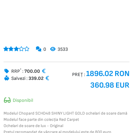
0
3533
*
RRP
:
700.00
1896.02 RON
PREȚ :
Salvezi :
339.02
360.98 EUR
Disponibil
Modelul Chopard SCHD48 SHINY LIGHT GOLD ochelari de soare damă
Modelul face parte din colecția Red Carpet
Ochelari de soare de lux - Original
Prețul recomandat de vânzare al modelului este de 800 euro