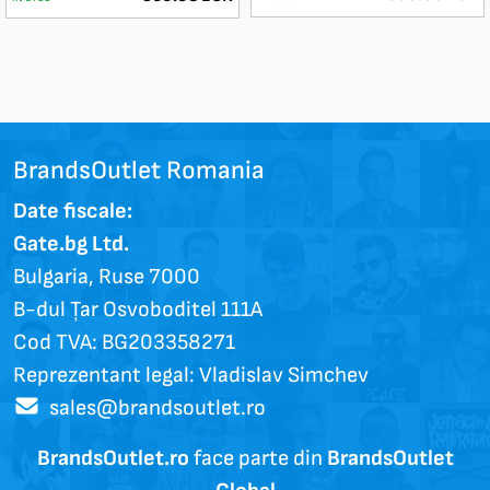
BrandsOutlet Romania
Date fiscale:
Gate.bg Ltd.
Bulgaria, Ruse 7000
B-dul Țar Osvoboditel 111A
Cod TVA: BG203358271
Reprezentant legal: Vladislav Simchev
sales@brandsoutlet.ro
BrandsOutlet.ro
face parte din
BrandsOutlet