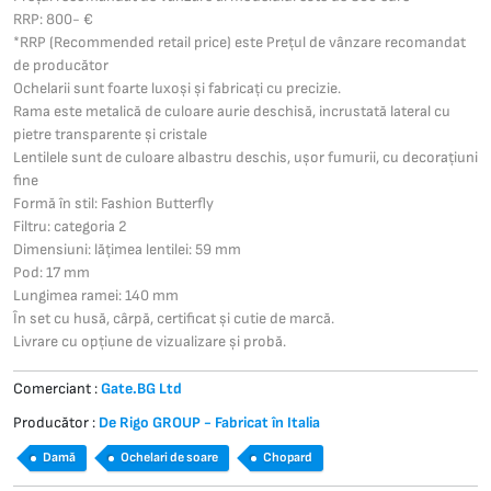
RRP: 800- €
*RRP (Recommended retail price) este Prețul de vânzare recomandat
de producător
Ochelarii sunt foarte luxoși și fabricați cu precizie.
Rama este metalică de culoare aurie deschisă, incrustată lateral cu
pietre transparente și cristale
Lentilele sunt de culoare albastru deschis, ușor fumurii, cu decorațiuni
fine
Formă în stil: Fashion Butterfly
Filtru: categoria 2
Dimensiuni: lățimea lentilei: 59 mm
Pod: 17 mm
Lungimea ramei: 140 mm
În set cu husă, cârpă, certificat și cutie de marcă.
Livrare cu opțiune de vizualizare și probă.
Comerciant :
Gate.BG Ltd
Producător :
De Rigo GROUP - Fabricat în Italia
Damă
Ochelari de soare
Chopard